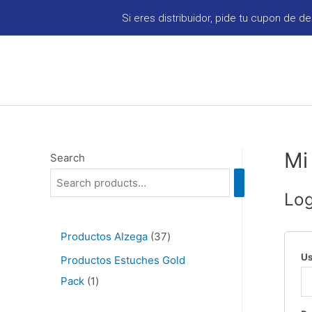
Si eres distribuidor, pide tu cupon de d
Mi
Search
Log
Productos Alzega
37
Us
Productos Estuches Gold
Pack
1