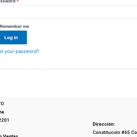
assword
*
Remember me
Log in
st your password?
TO
na
2201
Dirección:
Constitución #65 Co
 Ventas