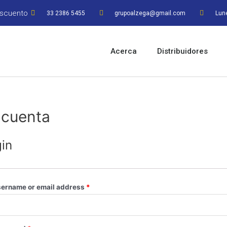
escuento
33 2386 5455
grupoalzega@gmail.com
Lune
Acerca
Distribuidores
 cuenta
in
ername or email address
*