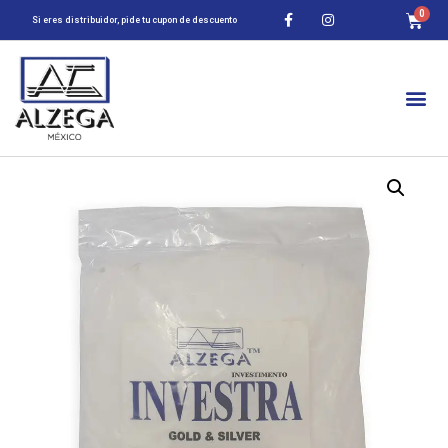
Si eres distribuidor, pide tu cupon de descuento