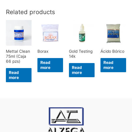
Related products
Mettal Clean
Borax
Gold Testing
Ácido Bórico
75ml (Caja
14k
66 pzs)
Read
Read
more
Read
more
Read
more
more