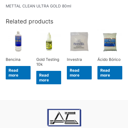
METTAL CLEAN ULTRA GOLD 80ml
Related products
Bencina
Gold Testing
Investra
Ácido Bórico
10k
Read
Read
Read
more
Read
more
more
more